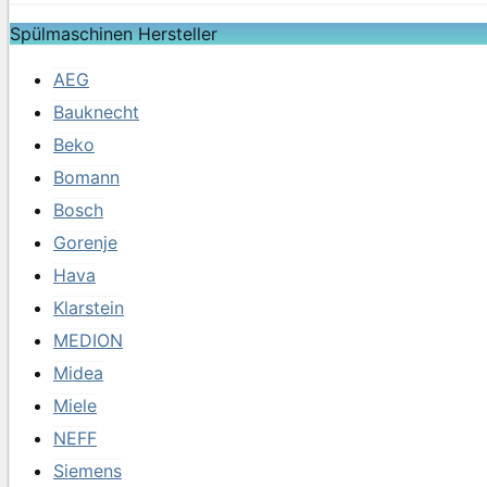
Spülmaschinen Hersteller
AEG
Bauknecht
Beko
Bomann
Bosch
Gorenje
Hava
Klarstein
MEDION
Midea
Miele
NEFF
Siemens