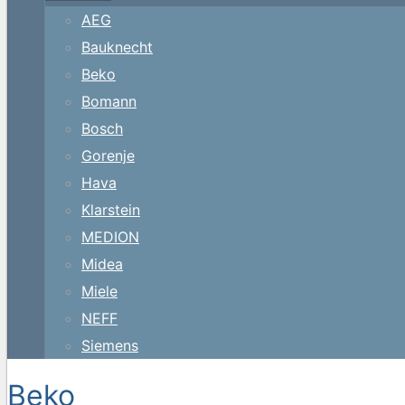
AEG
Bauknecht
Beko
Bomann
Bosch
Gorenje
Hava
Klarstein
MEDION
Midea
Miele
NEFF
Siemens
Beko