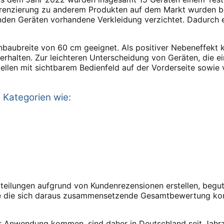
erenzierung zu anderem Produkten auf dem Markt wurden be
enden Geräten vorhandene Verkleidung verzichtet. Dadurch 
nbaubreite von 60 cm geeignet. Als positiver Nebeneffekt 
erhalten. Zur leichteren Unterscheidung von Geräten, die e
len mit sichtbarem Bedienfeld auf der Vorderseite sowie vo
e Kategorien wie:
rteilungen aufgrund von Kundenrezensionen erstellen, begut
wie die sich daraus zusammensetzende Gesamtbewertung k
ur Anwendung kommen, sind daher in Deutschland seit Jahrz