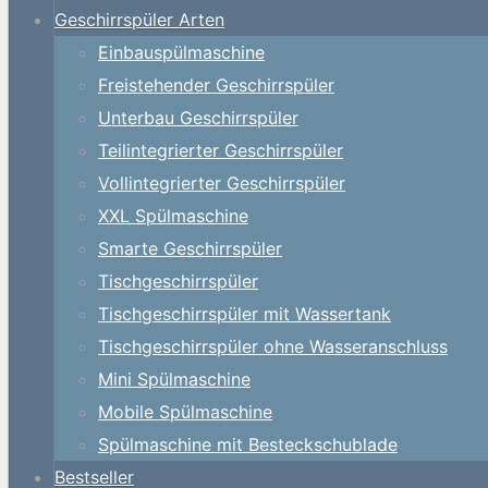
Geschirrspüler Arten
Einbauspülmaschine
Freistehender Geschirrspüler
Unterbau Geschirrspüler
Teilintegrierter Geschirrspüler
Vollintegrierter Geschirrspüler
XXL Spülmaschine
Smarte Geschirrspüler
Tischgeschirrspüler
Tischgeschirrspüler mit Wassertank
Tischgeschirrspüler ohne Wasseranschluss
Mini Spülmaschine
Mobile Spülmaschine
Spülmaschine mit Besteckschublade
Bestseller