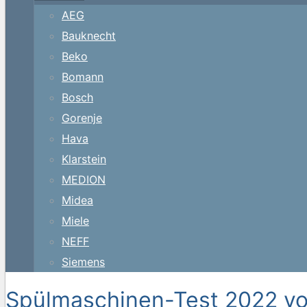
AEG
Bauknecht
Beko
Bomann
Bosch
Gorenje
Hava
Klarstein
MEDION
Midea
Miele
NEFF
Siemens
Spülmaschinen-Test 2022 vo