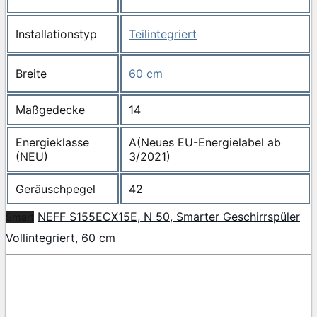
Installationstyp
Teilintegriert
Breite
60 cm
Maßgedecke
14
Energieklasse
A(Neues EU-Energielabel ab
(NEU)
3/2021)
Geräuschpegel
42
NEFF S155ECX15E, N 50, Smarter Geschirrspüler
Smart
Vollintegriert, 60 cm