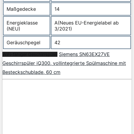
Maßgedecke
14
Energieklasse
A(Neues EU-Energielabel ab
(NEU)
3/2021)
Geräuschpegel
42
Siemens SN63EX27VE
WiFi-fähiger Geschirrspüler
Geschirrspüler iQ300, vollintegrierte Spülmaschine mit
Besteckschublade, 60 cm