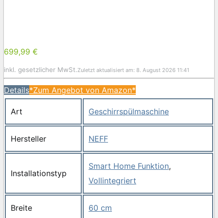
699,99 €
inkl. gesetzlicher MwSt.
Zuletzt aktualisiert am: 8. August 2026 11:41
Details
*Zum Angebot von Amazon*
Art
Geschirrspülmaschine
Hersteller
NEFF
Smart Home Funktion
,
Installationstyp
Vollintegriert
Breite
60 cm