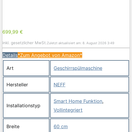
699,99 €
inkl. gesetzlicher MwSt.
Zuletzt aktualisiert am: 8. August 2026 3:49
Details
*Zum Angebot von Amazon*
Art
Geschirrspülmaschine
Hersteller
NEFF
Smart Home Funktion
,
Installationstyp
Vollintegriert
Breite
60 cm