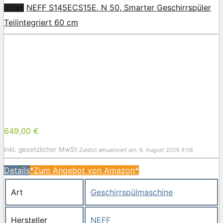
NEFF S145ECS15E, N 50, Smarter Geschirrspüler
Smart
Teilintegriert 60 cm
649,00 €
inkl. gesetzlicher MwSt.
Zuletzt aktualisiert am: 8. August 2026 4:08
Details
*Zum Angebot von Amazon*
Art
Geschirrspülmaschine
Hersteller
NEFF