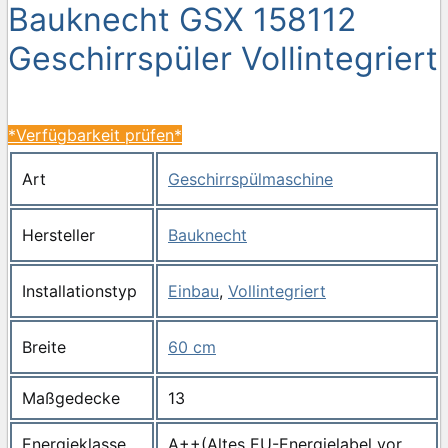
Bauknecht GSX 158112
Geschirrspüler Vollintegriert
*Verfügbarkeit prüfen*
Art
Geschirrspülmaschine
Hersteller
Bauknecht
Installationstyp
Einbau
,
Vollintegriert
Breite
60 cm
Maßgedecke
13
Energieklasse
A++(Altes EU-Energielabel vor