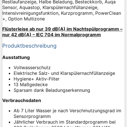
Restlaufanzeige, Halbe Beladung, Besteckkorb, Auqa
Sensor, Aquastop, Klarspülernachfüllanzeige,
Intensivreinigungsfunktion, Kurzprogramm, PowerClean
+, Option Multizone
Flüsterleise ab nur 39 dB(A) im Nachtspülprogramm –
nur 42 dB(A) – IEC 704 im Normalprogramm
Produktbeschreibung
Ausstattung
Vollwasserschutz
Elektrische Salz- und Klarspülernachfüllanzeige
Hygiene+ Aktiv-Filter
13 Maßgedecke
Sparsam dank Beladungserkennung
Verbrauchsdaten
Ab 7 Liter Wasser je nach Verschmutzungsgrad im
Sensorprogramm
Jährlicher Verbrauch im Standardprogramm bei