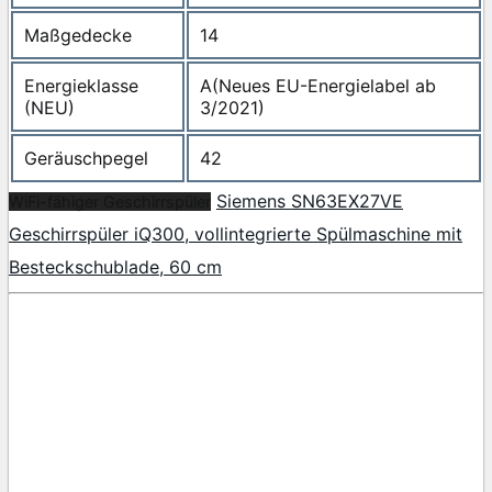
Maßgedecke
14
Energieklasse
A(Neues EU-Energielabel ab
(NEU)
3/2021)
Geräuschpegel
42
Siemens SN63EX27VE
WiFi-fähiger Geschirrspüler
Geschirrspüler iQ300, vollintegrierte Spülmaschine mit
Besteckschublade, 60 cm