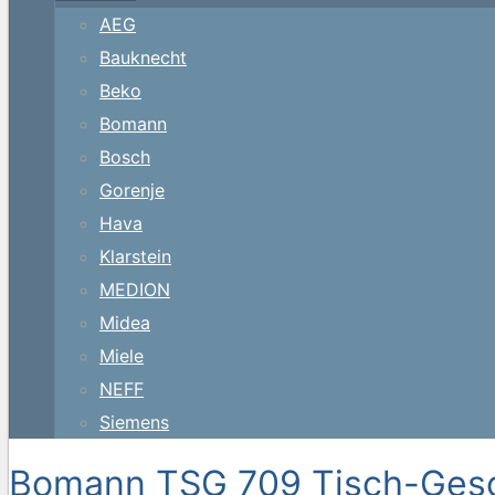
AEG
Bauknecht
Beko
Bomann
Bosch
Gorenje
Hava
Klarstein
MEDION
Midea
Miele
NEFF
Siemens
Bomann TSG 709 Tisch-Gesc