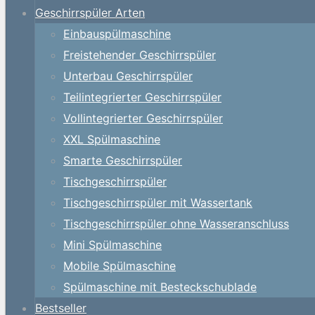
Geschirrspüler Arten
Einbauspülmaschine
Freistehender Geschirrspüler
Unterbau Geschirrspüler
Teilintegrierter Geschirrspüler
Vollintegrierter Geschirrspüler
XXL Spülmaschine
Smarte Geschirrspüler
Tischgeschirrspüler
Tischgeschirrspüler mit Wassertank
Tischgeschirrspüler ohne Wasseranschluss
Mini Spülmaschine
Mobile Spülmaschine
Spülmaschine mit Besteckschublade
Bestseller