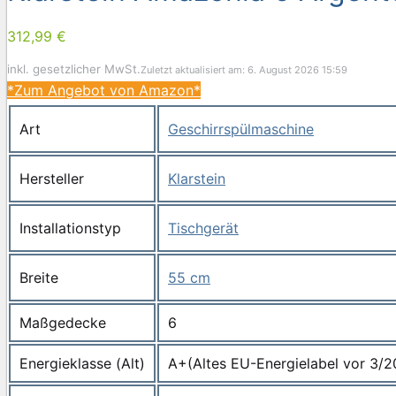
312,99 €
inkl. gesetzlicher MwSt.
Zuletzt aktualisiert am: 6. August 2026 15:59
*Zum Angebot von Amazon*
Art
Geschirrspülmaschine
Hersteller
Klarstein
Installationstyp
Tischgerät
Breite
55 cm
Maßgedecke
6
Energieklasse (Alt)
A+(Altes EU-Energielabel vor 3/2