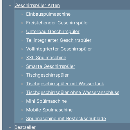
Geschirrspüler Arten
Einbauspülmaschine
Freistehender Geschirrspüler
Unterbau Geschirrspüler
Teilintegrierter Geschirrspüler
Vollintegrierter Geschirrspüler
XXL Spülmaschine
Smarte Geschirrspüler
Tischgeschirrspüler
Tischgeschirrspüler mit Wassertank
Tischgeschirrspüler ohne Wasseranschluss
Mini Spülmaschine
Mobile Spülmaschine
Spülmaschine mit Besteckschublade
Bestseller