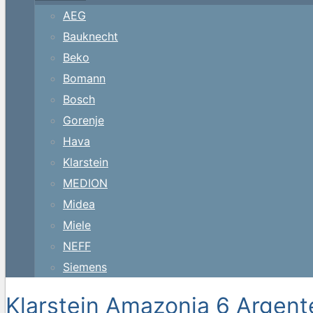
AEG
Bauknecht
Beko
Bomann
Bosch
Gorenje
Hava
Klarstein
MEDION
Midea
Miele
NEFF
Siemens
Klarstein Amazonia 6 Argent