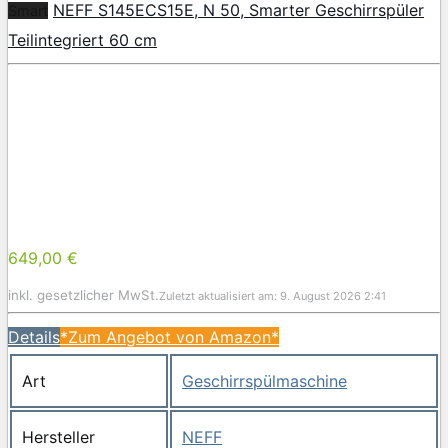
NEFF S145ECS15E, N 50, Smarter Geschirrspüler
Smart
Teilintegriert 60 cm
649,00 €
inkl. gesetzlicher MwSt.
Zuletzt aktualisiert am: 9. August 2026 2:41
Details
*Zum Angebot von Amazon*
Art
Geschirrspülmaschine
Hersteller
NEFF