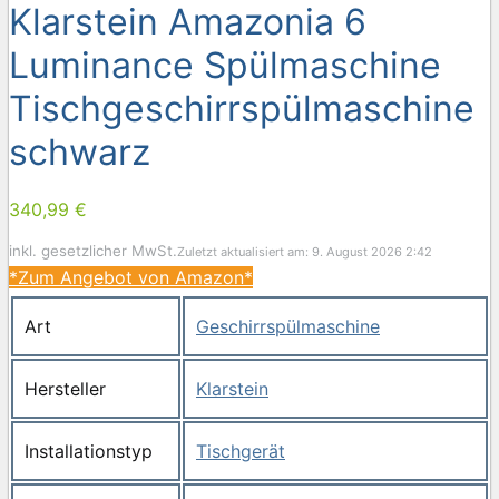
Klarstein Amazonia 6
Luminance Spülmaschine
Tischgeschirrspülmaschine
schwarz
340,99 €
inkl. gesetzlicher MwSt.
Zuletzt aktualisiert am: 9. August 2026 2:42
*Zum Angebot von Amazon*
Art
Geschirrspülmaschine
Hersteller
Klarstein
Installationstyp
Tischgerät