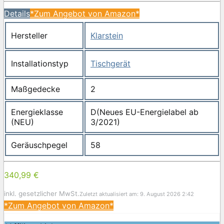
Details
*Zum Angebot von Amazon*
Hersteller
Klarstein
Installationstyp
Tischgerät
Maßgedecke
2
Energieklasse
D(Neues EU-Energielabel ab
(NEU)
3/2021)
Geräuschpegel
58
340,99 €
inkl. gesetzlicher MwSt.
Zuletzt aktualisiert am: 9. August 2026 2:42
*Zum Angebot von Amazon*