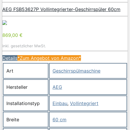
AEG FSB53627P Vollintegrierter-Geschirrspüler 60cm
869,00 €
inkl. gesetzlicher MwSt.
Details
*Zum Angebot von Amazon*
Art
Geschirrspülmaschine
Hersteller
AEG
Installationstyp
Einbau
,
Vollintegriert
Breite
60 cm