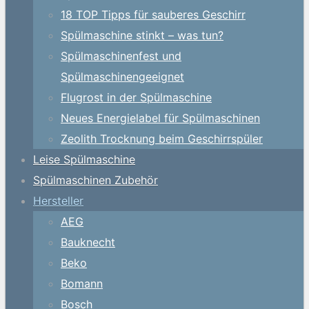
18 TOP Tipps für sauberes Geschirr
Spülmaschine stinkt – was tun?
Spülmaschinenfest und
Spülmaschinengeeignet
Flugrost in der Spülmaschine
Neues Energielabel für Spülmaschinen
Zeolith Trocknung beim Geschirrspüler
Leise Spülmaschine
Spülmaschinen Zubehör
Hersteller
AEG
Bauknecht
Beko
Bomann
Bosch