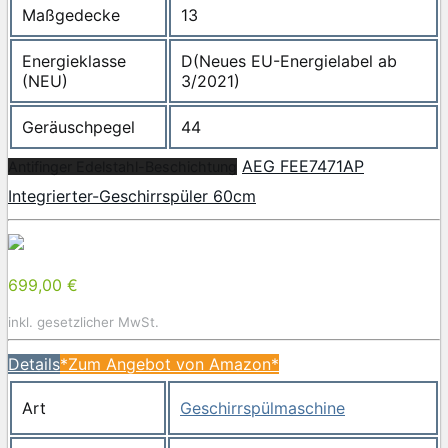
Maßgedecke
13
Energieklasse
D(Neues EU-Energielabel ab
(NEU)
3/2021)
Geräuschpegel
44
AEG FEE7471AP
Antifinger Edelstahl-Beschichtung
Integrierter-Geschirrspüler 60cm
699,00 €
inkl. gesetzlicher MwSt.
Details
*Zum Angebot von Amazon*
Art
Geschirrspülmaschine